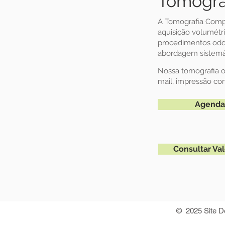
Tomogra
A Tomografia Comp
aquisição volumétr
procedimentos odon
abordagem sistemáti
Nossa tomografia o
mail, impressão co
Agenda
Consultar Va
© 2025 Site De