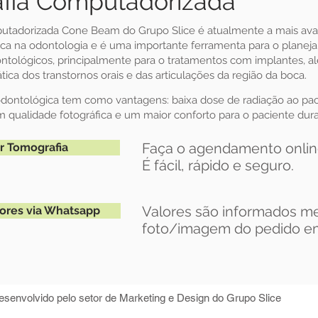
fia Computadorizada
utadorizada Cone Beam do Grupo Slice é atualmente a mais ava
ica na odontologia e é uma importante ferramenta para o plane
tológicos, principalmente para o tratamentos com implantes, 
ca dos transtornos orais e das articulações da região da boca.
dontológica tem como vantagens: baixa dose de radiação ao paci
m qualidade fotográfica e um maior conforto para o paciente dur
Faça o agendamento onlin
r Tomografia
É fácil, rápido e seguro.
Valores são informados me
lores via Whatsapp
foto/imagem do pedido emi
senvolvido pelo setor de Marketing e Design do Grupo Slice