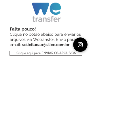
Falta pouco!
Clique no botão abaixo para enviar os
arquivos via Wetransfer. Envie para o
email:
solicitacao@slice.com.br
Clique aqui para ENVIAR OS ARQUIVOS
Arquivos necessários
•
Documentação
:
- Tc (dicom)
- Escaneamento intra oral
-Escaneamento dos modelos em
oclusao final
- Fotos extra e intra orais
•
Análise Facial
:
- Linha media
- Exposição de incisivos em repouso e
sorriso
(ideal enviar a análise facial completa, porém