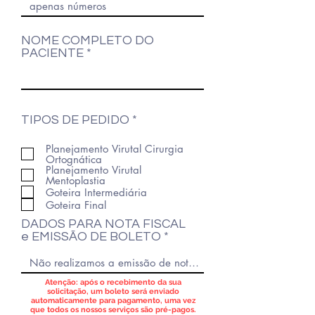
NOME COMPLETO DO
PACIENTE
O
TIPOS DE PEDIDO
*
b
r
Planejamento Virutal Cirurgia
i
Ortognática
Planejamento Virutal
g
Mentoplastia
a
Goteira Intermediária
t
Goteira Final
ó
r
DADOS PARA NOTA FISCAL
i
e EMISSÃO DE BOLETO
o
Atenção: após o recebimento da sua
solicitação, um boleto será enviado
automaticamente para pagamento, uma vez
que todos os nossos serviços são pré-pagos.