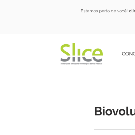
Estamos perto de você!
cl
CONG
Biovol