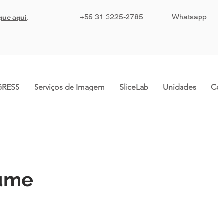
+55 31 3225-2785
Whatsapp
ique aqui
.
RESS
Serviços de Imagem
SliceLab
Unidades
C
ume