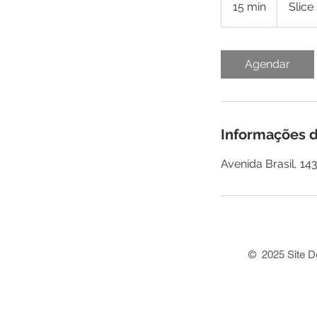
15 min
1
Slice
5
m
i
Agendar
n
Informações d
Avenida Brasil, 143
© 2025 Site De