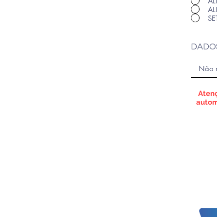
AL
AL
SE
DADOS
Atenç
autom