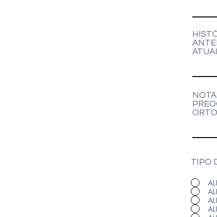
HIST
ANTE
ATUAI
NOTA
PREO
ORTO
TIPO 
AL
AL
AL
AL