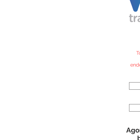
T
end
Agor