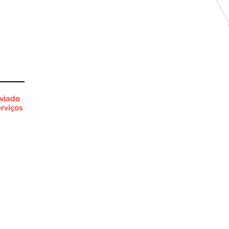
nviado
rviços