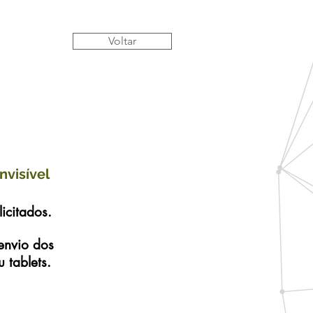
Voltar
nvisível
icitados.
envio dos
 tablets.