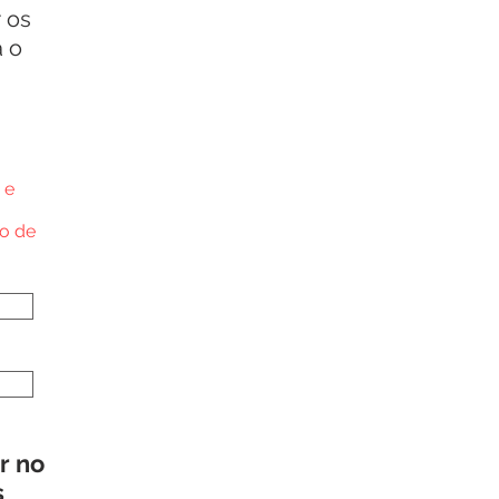
 os
a o
 e
io de
r no
s